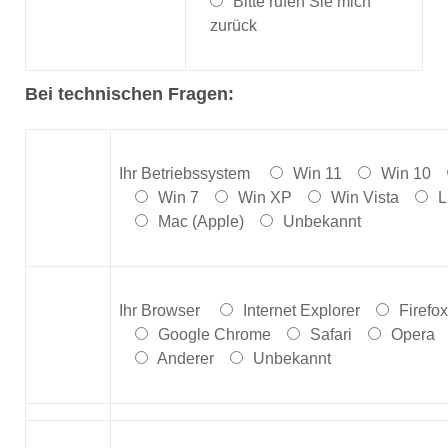
Bitte rufen Sie mich
zurück
Bei technischen Fragen:
Ihr Betriebssystem
Win 11
Win 10
Win 7
Win XP
Win Vista
L
Mac (Apple)
Unbekannt
Ihr Browser
Internet Explorer
Firefox
Google Chrome
Safari
Opera
Anderer
Unbekannt